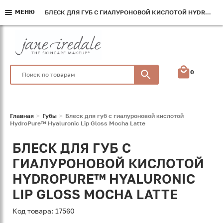
МЕНЮ
МЕНЮ
МЕНЮ
БЛЕСК ДЛЯ ГУБ С ГИАЛУРОНОВОЙ КИСЛОТОЙ HYDROPURE™ HYALURONIC LIP GLOSS MOCHA LATTE
БЛЕСК ДЛЯ ГУБ С ГИАЛУРОНОВОЙ КИСЛОТОЙ HYDROPURE™ HYALURONIC LIP GLOSS MOCHA LATTE
БЛЕСК ДЛЯ ГУБ С ГИАЛУРОНОВОЙ КИСЛОТОЙ HYDROPURE™ HYALURONIC LIP GLOSS MOCHA LATTE
0
Главная
Губы
Блеск для губ с гиалуроновой кислотой
HydroPure™ Hyaluronic Lip Gloss Mocha Latte
БЛЕСК ДЛЯ ГУБ С
ГИАЛУРОНОВОЙ КИСЛОТОЙ
HYDROPURE™ HYALURONIC
LIP GLOSS MOCHA LATTE
Код товара: 17560