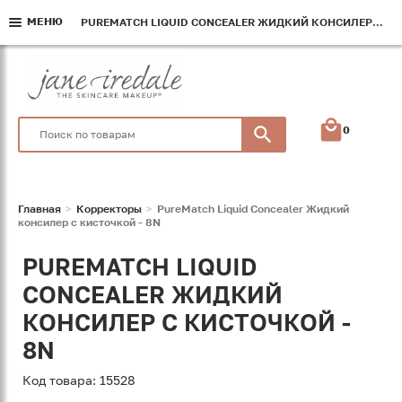
МЕНЮ
МЕНЮ
МЕНЮ
PUREMATCH LIQUID CONCEALER ЖИДКИЙ КОНСИЛЕР С КИСТОЧКОЙ - 8N
PUREMATCH LIQUID CONCEALER ЖИДКИЙ КОНСИЛЕР С КИСТОЧКОЙ - 8N
PUREMATCH LIQUID CONCEALER ЖИДКИЙ КОНСИЛЕР С КИСТОЧКОЙ - 8N
0
Главная
Корректоры
PureMatch Liquid Concealer Жидкий
консилер с кисточкой - 8N
PUREMATCH LIQUID
CONCEALER ЖИДКИЙ
КОНСИЛЕР С КИСТОЧКОЙ -
8N
Код товара: 15528