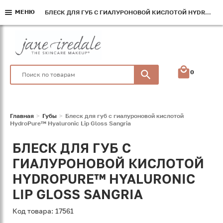
МЕНЮ
МЕНЮ
МЕНЮ
БЛЕСК ДЛЯ ГУБ С ГИАЛУРОНОВОЙ КИСЛОТОЙ HYDROPURE™ HYALURONIC LIP GLOSS SANGRIA
БЛЕСК ДЛЯ ГУБ С ГИАЛУРОНОВОЙ КИСЛОТОЙ HYDROPURE™ HYALURONIC LIP GLOSS SANGRIA
БЛЕСК ДЛЯ ГУБ С ГИАЛУРОНОВОЙ КИСЛОТОЙ HYDROPURE™ HYALURONIC LIP GLOSS SANGRIA
0
Главная
Губы
Блеск для губ с гиалуроновой кислотой
HydroPure™ Hyaluronic Lip Gloss Sangria
БЛЕСК ДЛЯ ГУБ С
ГИАЛУРОНОВОЙ КИСЛОТОЙ
HYDROPURE™ HYALURONIC
LIP GLOSS SANGRIA
Код товара: 17561