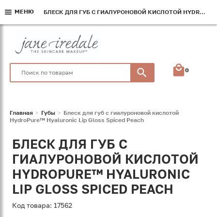
МЕНЮ
МЕНЮ
МЕНЮ
БЛЕСК ДЛЯ ГУБ С ГИАЛУРОНОВОЙ КИСЛОТОЙ HYDROPURE™ HYALURONIC LIP GLOSS SPICED PEACH
БЛЕСК ДЛЯ ГУБ С ГИАЛУРОНОВОЙ КИСЛОТОЙ HYDROPURE™ HYALURONIC LIP GLOSS SPICED PEACH
БЛЕСК ДЛЯ ГУБ С ГИАЛУРОНОВОЙ КИСЛОТОЙ HYDROPURE™ HYALURONIC LIP GLOSS SPICED PEACH
0
Главная
Губы
Блеск для губ с гиалуроновой кислотой
HydroPure™ Hyaluronic Lip Gloss Spiced Peach
БЛЕСК ДЛЯ ГУБ С
ГИАЛУРОНОВОЙ КИСЛОТОЙ
HYDROPURE™ HYALURONIC
LIP GLOSS SPICED PEACH
Код товара: 17562