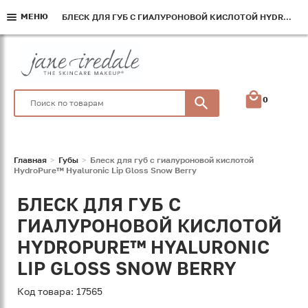
МЕНЮ
МЕНЮ
МЕНЮ
БЛЕСК ДЛЯ ГУБ С ГИАЛУРОНОВОЙ КИСЛОТОЙ HYDROPURE™ HYALURONIC LIP GLOSS SNOW BERRY
БЛЕСК ДЛЯ ГУБ С ГИАЛУРОНОВОЙ КИСЛОТОЙ HYDROPURE™ HYALURONIC LIP GLOSS SNOW BERRY
БЛЕСК ДЛЯ ГУБ С ГИАЛУРОНОВОЙ КИСЛОТОЙ HYDROPURE™ HYALURONIC LIP GLOSS SNOW BERRY
0
Главная
Губы
Блеск для губ с гиалуроновой кислотой
HydroPure™ Hyaluronic Lip Gloss Snow Berry
БЛЕСК ДЛЯ ГУБ С
ГИАЛУРОНОВОЙ КИСЛОТОЙ
HYDROPURE™ HYALURONIC
LIP GLOSS SNOW BERRY
Код товара: 17565