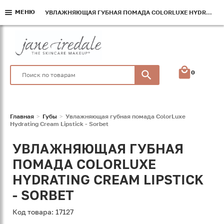
МЕНЮ
МЕНЮ
МЕНЮ
УВЛАЖНЯЮЩАЯ ГУБНАЯ ПОМАДА COLORLUXE HYDRATING CREAM LIPSTICK - SORBET
УВЛАЖНЯЮЩАЯ ГУБНАЯ ПОМАДА COLORLUXE HYDRATING CREAM LIPSTICK - SORBET
УВЛАЖНЯЮЩАЯ ГУБНАЯ ПОМАДА COLORLUXE HYDRATING CREAM LIPSTICK - SORBET
0
Главная
Губы
Увлажняющая губная помада ColorLuxe
Hydrating Cream Lipstick - Sorbet
УВЛАЖНЯЮЩАЯ ГУБНАЯ
ПОМАДА COLORLUXE
HYDRATING CREAM LIPSTICK
- SORBET
Код товара: 17127