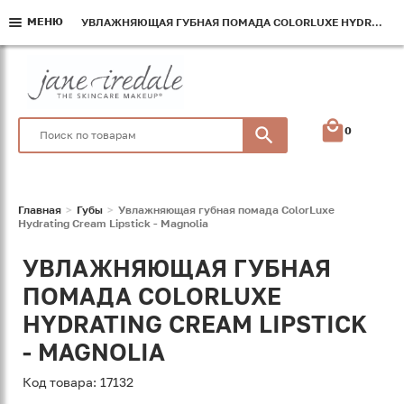
МЕНЮ
МЕНЮ
МЕНЮ
УВЛАЖНЯЮЩАЯ ГУБНАЯ ПОМАДА COLORLUXE HYDRATING CREAM LIPSTICK - MAGNOLIA
УВЛАЖНЯЮЩАЯ ГУБНАЯ ПОМАДА COLORLUXE HYDRATING CREAM LIPSTICK - MAGNOLIA
УВЛАЖНЯЮЩАЯ ГУБНАЯ ПОМАДА COLORLUXE HYDRATING CREAM LIPSTICK - MAGNOLIA
0
Главная
Губы
Увлажняющая губная помада ColorLuxe
Hydrating Cream Lipstick - Magnolia
УВЛАЖНЯЮЩАЯ ГУБНАЯ
ПОМАДА COLORLUXE
HYDRATING CREAM LIPSTICK
- MAGNOLIA
Код товара: 17132