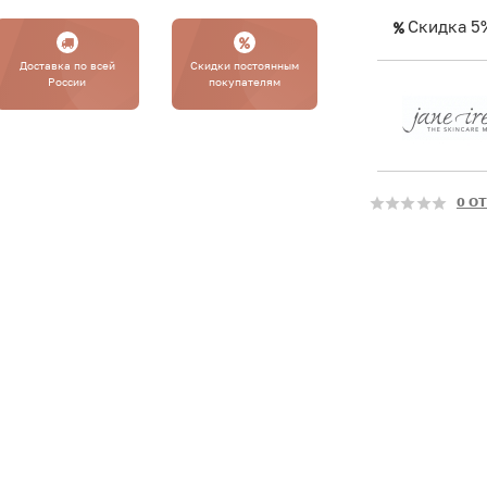
Скидка 5
Доставка по всей
Cкидки постоянным
России
покупателям
0 О