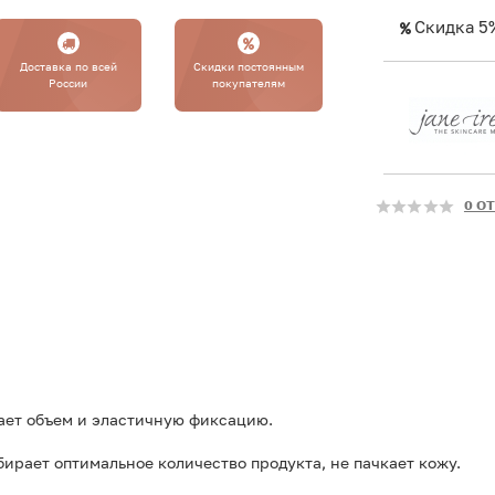
Скидка 5
Доставка по всей
Cкидки постоянным
России
покупателям
0 О
дает объем и эластичную фиксацию.
бирает оптимальное количество продукта, не пачкает кожу.