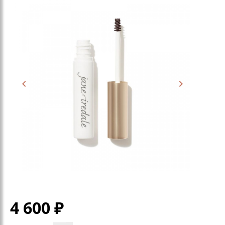
4 600
₽