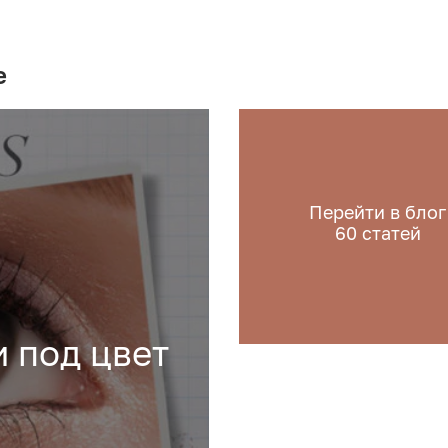
е
Перейти в блог
60
статей
и под цвет