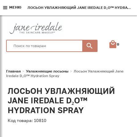
МЕНЮ
МЕНЮ
МЕНЮ
ЛОСЬОН УВЛАЖНЯЮЩИЙ JANE IREDALE D₂O™ HYDRATION SPRAY
ЛОСЬОН УВЛАЖНЯЮЩИЙ JANE IREDALE D₂O™ HYDRATION SPRAY
ЛОСЬОН УВЛАЖНЯЮЩИЙ JANE IREDALE D₂O™ HYDRATION SPRAY
0
Главная
Увлажняющие лосьоны
Лосьон Увлажняющий Jane
Iredale D₂O™ Hydration Spray
ЛОСЬОН УВЛАЖНЯЮЩИЙ
JANE IREDALE D₂O™
HYDRATION SPRAY
Код товара: 10810