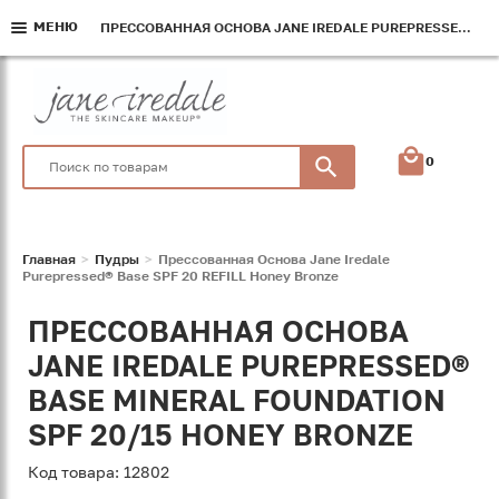
МЕНЮ
МЕНЮ
МЕНЮ
ПРЕССОВАННАЯ ОСНОВА JANE IREDALE PUREPRESSED® BASE SPF 20 REFILL HONEY BRONZE
ПРЕССОВАННАЯ ОСНОВА JANE IREDALE PUREPRESSED® BASE SPF 20 REFILL HONEY BRONZE
ПРЕССОВАННАЯ ОСНОВА JANE IREDALE PUREPRESSED® BASE SPF 20 REFILL HONEY BRONZE
0
Главная
Пудры
Прессованная Основа Jane Iredale
Purepressed® Base SPF 20 REFILL Honey Bronze
ПРЕССОВАННАЯ ОСНОВА
JANE IREDALE PUREPRESSED®
BASE MINERAL FOUNDATION
SPF 20/15 HONEY BRONZE
Код товара: 12802