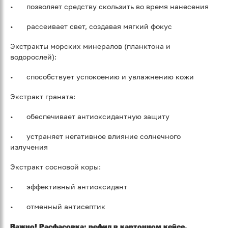
•
позволяет средству скользить во время нанесения
•
рассеивает свет, создавая мягкий фокус
Экстракты морских минералов (планктона и
водорослей):
•
способствует успокоению и увлажнению кожи
Экстракт граната:
•
обеспечивает антиоксидантную защиту
•
устраняет негативное влияние солнечного
излучения
Экстракт сосновой коры:
•
эффективный антиоксидант
•
отменный антисептик
Важно! Расфасовка: рефил в картонном кейсе.