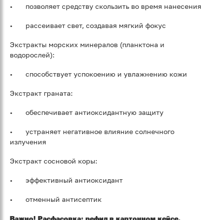
•
позволяет средству скользить во время нанесения
•
рассеивает свет, создавая мягкий фокус
Экстракты морских минералов (планктона и
водорослей):
•
способствует успокоению и увлажнению кожи
Экстракт граната:
•
обеспечивает антиоксидантную защиту
•
устраняет негативное влияние солнечного
излучения
Экстракт сосновой коры:
•
эффективный антиоксидант
•
отменный антисептик
Важно! Расфасовка: рефил в картонном кейсе.