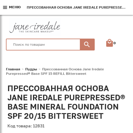
МЕНЮ
МЕНЮ
МЕНЮ
ПРЕССОВАННАЯ ОСНОВА JANE IREDALE PUREPRESSED® BASE SPF 20 REFILL BITTERSWEET
ПРЕССОВАННАЯ ОСНОВА JANE IREDALE PUREPRESSED® BASE SPF 20 REFILL BITTERSWEET
ПРЕССОВАННАЯ ОСНОВА JANE IREDALE PUREPRESSED® BASE SPF 20 REFILL BITTERSWEET
0
Главная
Пудры
Прессованная Основа Jane Iredale
Purepressed® Base SPF 15 REFILL Bittersweet
ПРЕССОВАННАЯ ОСНОВА
JANE IREDALE PUREPRESSED®
BASE MINERAL FOUNDATION
SPF 20/15 BITTERSWEET
Код товара: 12831