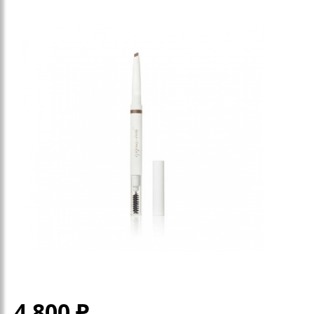
4 800
₽