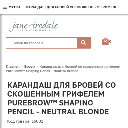
МЕНЮ
МЕНЮ
МЕНЮ
КАРАНДАШ ДЛЯ БРОВЕЙ СО СКОШЕННЫМ ГРИФЕЛЕМ PUREBROW™ SHAPING PENCIL - NEUTRAL BLONDE
КАРАНДАШ ДЛЯ БРОВЕЙ СО СКОШЕННЫМ ГРИФЕЛЕМ PUREBROW™ SHAPING PENCIL - NEUTRAL BLONDE
КАРАНДАШ ДЛЯ БРОВЕЙ СО СКОШЕННЫМ ГРИФЕЛЕМ PUREBROW™ SHAPING PENCIL - NEUTRAL BLONDE
0
Главная
Брови
Карандаш для бровей со скошенным грифелем
PureBrow™ Shaping Pencil - Neutral Blonde
КАРАНДАШ ДЛЯ БРОВЕЙ СО
СКОШЕННЫМ ГРИФЕЛЕМ
PUREBROW™ SHAPING
PENCIL - NEUTRAL BLONDE
Код товара: 16032