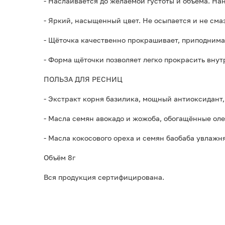
- Наслаивается до желаемой густоты и объёма. На
- Яркий, насыщенный цвет. Не осыпается и не сма
- Щёточка качественно прокрашивает, приподнима
- Форма щёточки позволяет легко прокрасить вну
ПОЛЬЗА ДЛЯ РЕСНИЦ
- Экстракт корня базилика, мощный антиоксидант
- Масла семян авокадо и жожоба, обогащённые оле
- Масла кокосового ореха и семян баобаба увлажн
Объём 8г
Вся продукция сертифицирована.