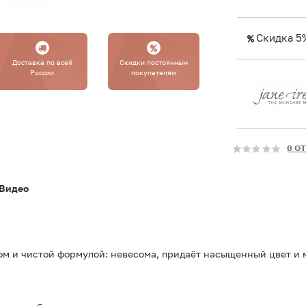
Скидка 5
Доставка по всей
Cкидки постоянным
России
покупателям
0 О
Видео
и чистой формулой: невесома, придаёт насыщенный цвет и м