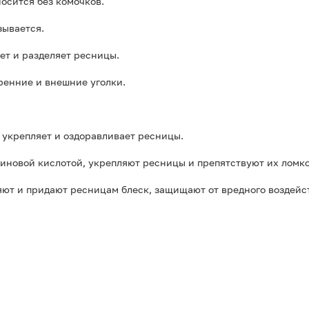
носится без комочков.
зывается.
ет и разделяет ресницы.
тренние и внешние уголки.
, укрепляет и оздоравливает ресницы.
иновой кислотой, укрепляют ресницы и препятствуют их ломк
яют и придают ресницам блеск, защищают от вредного воздей