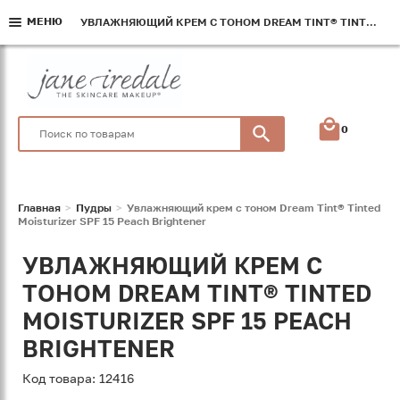
МЕНЮ
МЕНЮ
МЕНЮ
УВЛАЖНЯЮЩИЙ КРЕМ С ТОНОМ DREAM TINT® TINTED MOISTURIZER SPF 15 PEACH BRIGHTENER
УВЛАЖНЯЮЩИЙ КРЕМ С ТОНОМ DREAM TINT® TINTED MOISTURIZER SPF 15 PEACH BRIGHTENER
УВЛАЖНЯЮЩИЙ КРЕМ С ТОНОМ DREAM TINT® TINTED MOISTURIZER SPF 15 PEACH BRIGHTENER
0
Главная
Пудры
Увлажняющий крем с тоном Dream Tint® Tinted
Moisturizer SPF 15 Peach Brightener
УВЛАЖНЯЮЩИЙ КРЕМ С
ТОНОМ DREAM TINT® TINTED
MOISTURIZER SPF 15 PEACH
BRIGHTENER
Код товара: 12416