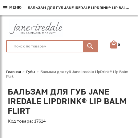
МЕНЮ
МЕНЮ
МЕНЮ
БАЛЬЗАМ ДЛЯ ГУБ JANE IREDALE LIPDRINK® LIP BALM FLIRT
БАЛЬЗАМ ДЛЯ ГУБ JANE IREDALE LIPDRINK® LIP BALM FLIRT
БАЛЬЗАМ ДЛЯ ГУБ JANE IREDALE LIPDRINK® LIP BALM FLIRT
0
Главная
Губы
Бальзам для губ Jane Iredale LipDrink® Lip Balm
Flirt
БАЛЬЗАМ ДЛЯ ГУБ JANE
IREDALE LIPDRINK® LIP BALM
FLIRT
Код товара: 17614