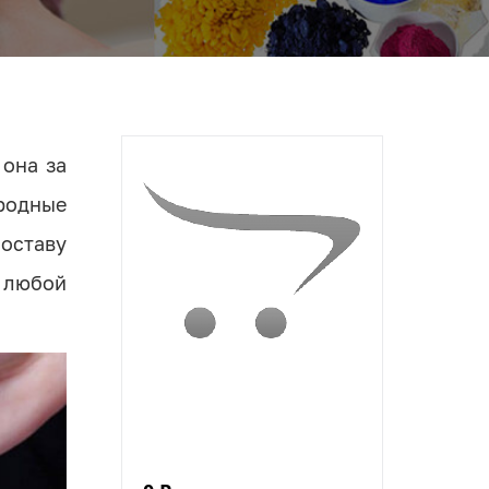
 она за
родные
оставу
 любой