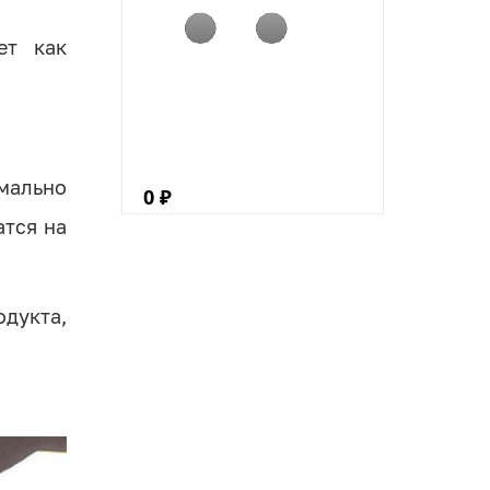
ет как
мально
0 ₽
атся на
одукта,