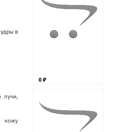
пудры в
0 ₽
 лучи,
т кожу