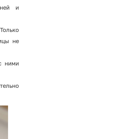
рней и
Только
ицы не
с ними
тельно