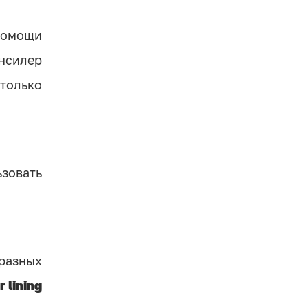
помощи
онсилер
только
ьзовать
разных
 lining