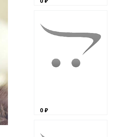
0 ₽
0 ₽