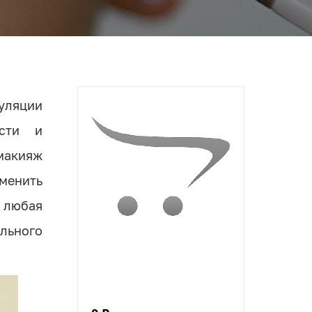
пуляции
ости и
макияж
менить
 любая
льного