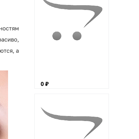
ностям
расиво,
ются, а
0 ₽