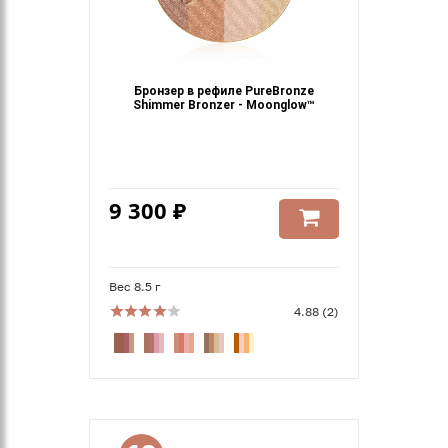
Бронзер в рефиле PureBronze
Shimmer Bronzer - Moonglow™
9 300 ₽
Вес 8.5 г
4.88 (2)