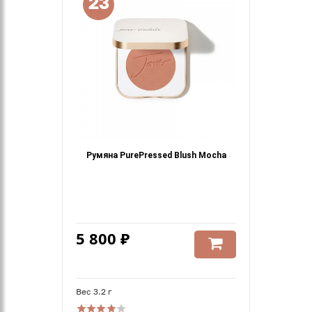
23
Румяна PurePressed Blush Mocha
5 800 ₽
Вес 3.2 г