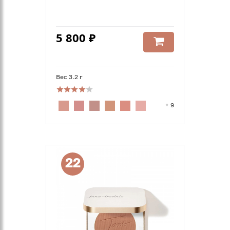
5 800 ₽
Вес 3.2 г
+ 9
22