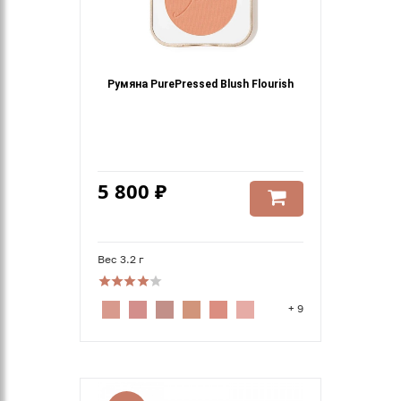
Румяна PurePressed Blush Flourish
5 800 ₽
Вес 3.2 г
+ 9