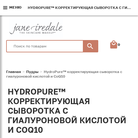
МЕНЮ
МЕНЮ
МЕНЮ
HYDROPURE™ КОРРЕКТИРУЮЩАЯ СЫВОРОТКА С ГИАЛУРОНОВОЙ КИСЛОТОЙ И COQ10
HYDROPURE™ КОРРЕКТИРУЮЩАЯ СЫВОРОТКА С ГИАЛУРОНОВОЙ КИСЛОТОЙ И COQ10
HYDROPURE™ КОРРЕКТИРУЮЩАЯ СЫВОРОТКА С ГИАЛУРОНОВОЙ КИСЛОТОЙ И COQ10
0
Главная
Пудры
HydroPure™ корректирующая сыворотка с
гиалуроновой кислотой и CoQ10
HYDROPURE™
КОРРЕКТИРУЮЩАЯ
СЫВОРОТКА С
ГИАЛУРОНОВОЙ КИСЛОТОЙ
И COQ10