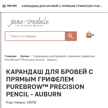
МЕНЮ
МЕНЮ
МЕНЮ
КАРАНДАШ ДЛЯ БРОВЕЙ С ПРЯМЫМ ГРИФЕЛЕМ PUREBROW™ PRECISION PENCIL - AUBURN
КАРАНДАШ ДЛЯ БРОВЕЙ С ПРЯМЫМ ГРИФЕЛЕМ PUREBROW™ PRECISION PENCIL - AUBURN
КАРАНДАШ ДЛЯ БРОВЕЙ С ПРЯМЫМ ГРИФЕЛЕМ PUREBROW™ PRECISION PENCIL - AUBURN
0
Главная
Брови
Карандаш для бровей с прямым грифелем
PureBrow™ Precision Pencil - Auburn
КАРАНДАШ ДЛЯ БРОВЕЙ С
ПРЯМЫМ ГРИФЕЛЕМ
PUREBROW™ PRECISION
PENCIL - AUBURN
Код товара: 16052