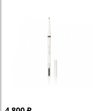
4 800
₽