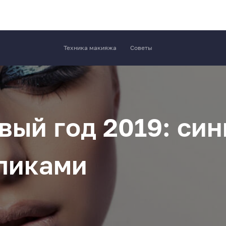
Техника макияжа
Советы
ый год 2019: син
ликами