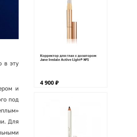
Корректор для глаз с дозатором
Jane Iredale Active Light® №1
о в эту
4 900 ₽
ером и
ого под
теплым»
ми. Для
альными