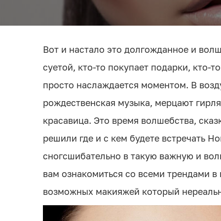
Вот и настало это долгожданное и вол
суетой, кто-то покупает подарки, кто-то
просто наслаждается моментом. В возду
рождественская музыка, мерцают гирля
красавица. Это время волшебства, сказ
решили где и с кем будете встречать Н
сногсшибательно в такую важную и вол
вам ознакомиться со всеми трендами в 
возможных макияжей который нереальн