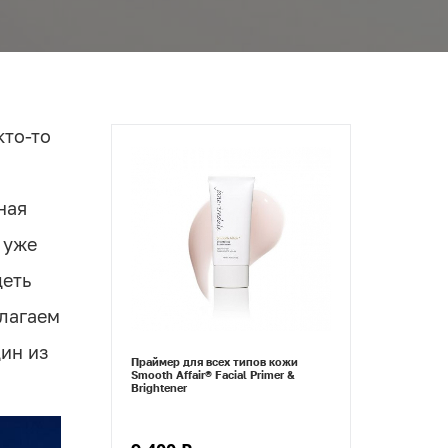
кто-то
ная
 уже
деть
длагаем
ин из
Праймер для всех типов кожи
Smooth Affair® Facial Primer &
Brightener