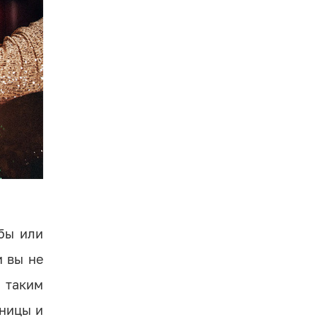
убы или
и вы не
 таким
сницы и