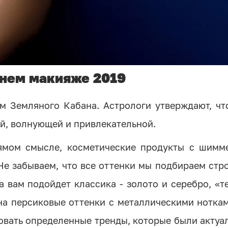
днем макияже 2019
м Земляного Кабана. Астрологи утверждают, чт
ой, волнующей и привлекательной.
ямом смысле, косметические продукты с шимм
 Не забываем, что все оттенки мы подбираем стр
а вам подойдет классика - золото и серебро, «
на персиковые оттенки с металлическими нотка
овать определенные тренды, которые были акту